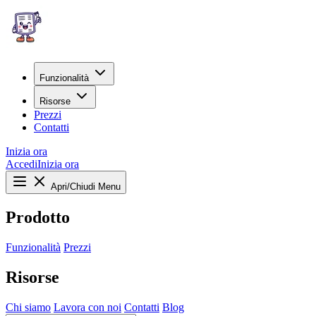
Funzionalità
Risorse
Prezzi
Contatti
Inizia ora
Accedi
Inizia ora
Apri/Chiudi Menu
Prodotto
Funzionalità
Prezzi
Risorse
Chi siamo
Lavora con noi
Contatti
Blog