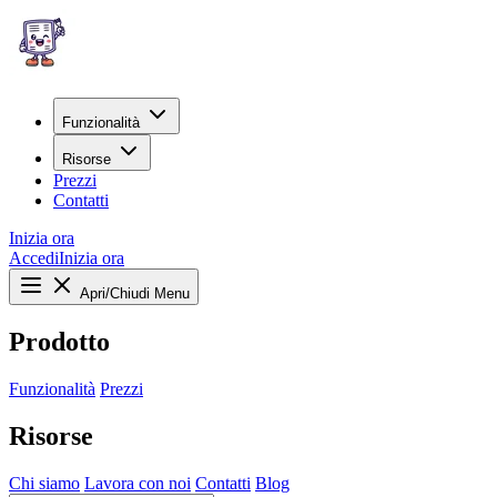
Funzionalità
Risorse
Prezzi
Contatti
Inizia ora
Accedi
Inizia ora
Apri/Chiudi Menu
Prodotto
Funzionalità
Prezzi
Risorse
Chi siamo
Lavora con noi
Contatti
Blog