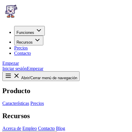
Funciones
Recursos
Precios
Contacto
Empezar
Iniciar sesión
Empezar
Abrir/Cerrar menú de navegación
Producto
Características
Precios
Recursos
Acerca de
Empleo
Contacto
Blog