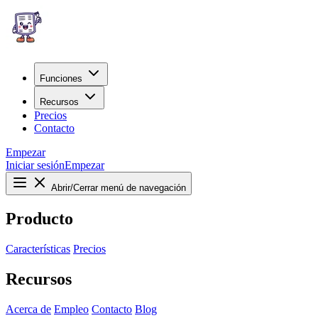
Funciones
Recursos
Precios
Contacto
Empezar
Iniciar sesión
Empezar
Abrir/Cerrar menú de navegación
Producto
Características
Precios
Recursos
Acerca de
Empleo
Contacto
Blog