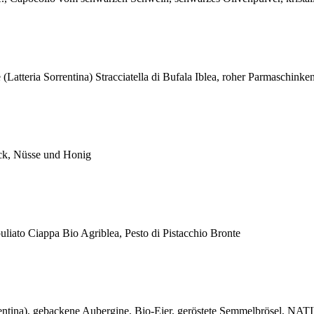
tte (Latteria Sorrentina) Stracciatella di Bufala Iblea, roher Parma
peck, Nüsse und Honig
iato Ciappa Bio Agriblea, Pesto di Pistacchio Bronte
Sorrentina), gebackene Aubergine, Bio-Eier, geröstete Semmelbröse