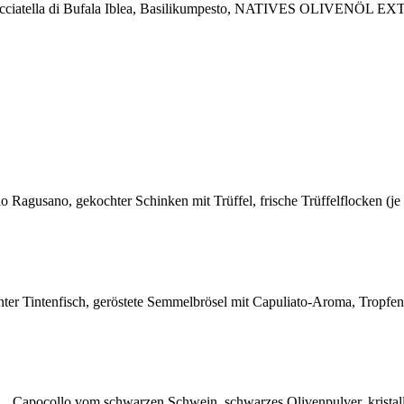
, Stracciatella di Bufala Iblea, Basilikumpesto, NATIVES OLIVENÖL E
llo Ragusano, gekochter Schinken mit Trüffel, frische Trüffelflocken (je
rannter Tintenfisch, geröstete Semmelbrösel mit Capuliato-Aroma, Tro
A., Capocollo vom schwarzen Schwein, schwarzes Olivenpulver, kristall