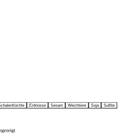
Schalenfrüchte
Erdnüsse
Sesam
Weichtiere
Soja
Sulfite
ngezeigt