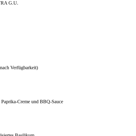
XTRA G.U.
 nach Verfügbarkeit)
pfen Paprika-Creme und BBQ-Sauce
isiertes Basilikum