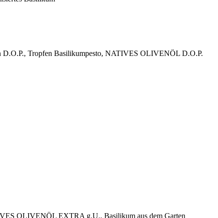
schinken D.O.P., Tropfen Basilikumpesto, NATIVES OLIVENÖL D.O.P.
l, NATIVES OLIVENÖL EXTRA g.U., Basilikum aus dem Garten