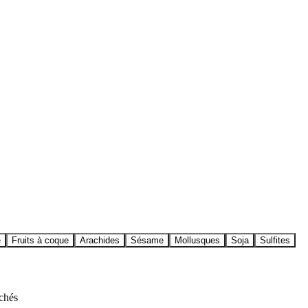
e
Fruits à coque
Arachides
Sésame
Mollusques
Soja
Sulfites
ichés