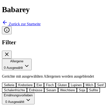
Babarey
Zurück zur Startseite
Filter
Allergene
0 Ausgewählt
Gerichte mit ausgewählten Allergenen werden ausgeblendet
Sellerie
Krebstiere
Eier
Fisch
Gluten
Lupinen
Milch
Senf
Schalenfrüchte
Erdnüsse
Sesam
Weichtiere
Soja
Sulfite
Ernährungsvorlieben
0 Ausgewählt