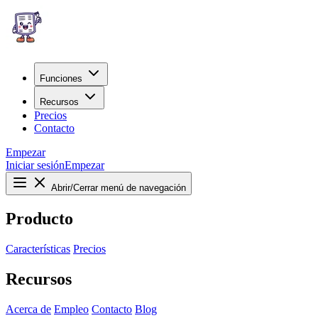
Funciones
Recursos
Precios
Contacto
Empezar
Iniciar sesión
Empezar
Abrir/Cerrar menú de navegación
Producto
Características
Precios
Recursos
Acerca de
Empleo
Contacto
Blog